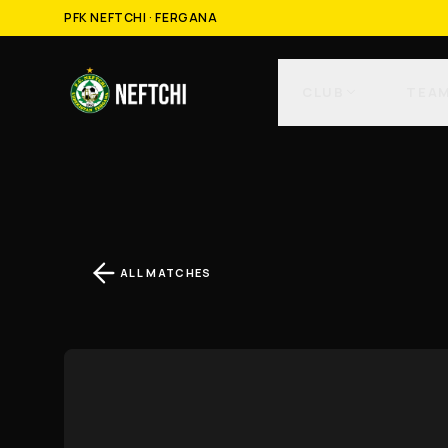
PFK NEFTCHI · FERGANA
CLUB
TEA
ALL MATCHES