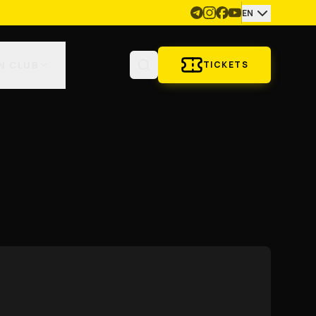
EN
N CLUB
TICKETS