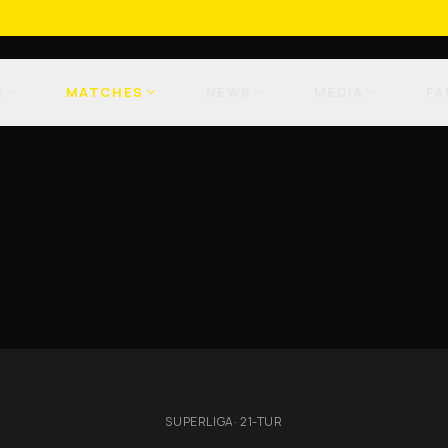
M
MATCHES
NEWS
MEDIA
FA
SUPERLIGA
·
21-TUR